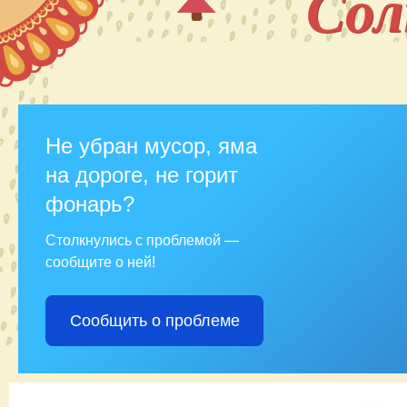
Со
Не убран мусор, яма
на дороге, не горит
фонарь?
Столкнулись с проблемой —
сообщите о ней!
Сообщить о проблеме