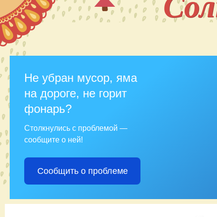
Со
Не убран мусор, яма
на дороге, не горит
фонарь?
Столкнулись с проблемой —
сообщите о ней!
Сообщить о проблеме