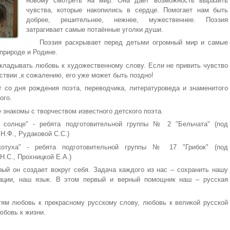
новому смотреть на мир. Она дает возможность выразить
чувства, которые накопились в сердце. Помогает нам быть
добрее, решительнее, нежнее, мужественнее. Поэзия
затрагивает самые потаённые уголки души.
Поэзия раскрывает перед детьми огромный мир и самые
 природе и Родине.
акладывать любовь к художественному слову. Если не привить чувство
дствии ,к сожалению, его уже может быть поздно!
т со дня рождения поэта, переводчика, литературоведа и знаменитого
ого.
 знакомы с творчеством известного детского поэта.
е солнце" - ребята подготовительной группы № 2 "Бельчата" (под
Н.Ф., Рудаковой С.С.)
окотуха" - ребята подготовительной группы № 17 "Грибок" (под
Н.С., Прохницкой Е.А.)
рый он создает вокруг себя. Задача каждого из нас – сохранить нашу
 нации, наш язык. В этом первый и верный помощник наш – русская
ям любовь к прекрасному русскому слову, любовь к великой русской
юбовь к жизни.