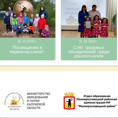
25.10.2024 г.
11.10.2024 г.
Посвящение в
Слёт трудовых
первоклассники!
объединений среди
дошкольников