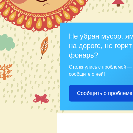
Не убран мусор, я
на дороге, не горит
фонарь?
Столкнулись с проблемой —
сообщите о ней!
Сообщить о проблеме