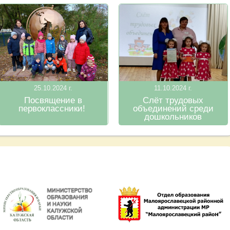
25.10.2024 г.
11.10.2024 г.
Посвящение в
Слёт трудовых
первоклассники!
объединений среди
дошкольников