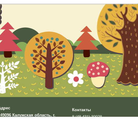
Адрес
Контакты
249096 Калужская область, г.
8 (48 431) 30028
Малоярославец, ул. Стадионная,
gazinaav@yandex.ru
д.5
яется официальным сайтом МДОУ детский сад № 5 "Солнышко"
стальные сайты учреждения не поддерживаются.