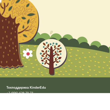
Техподдержка
KinderEdu
+7 (996) 628-79-73
support@kinderedu.ru