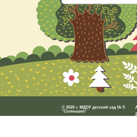
©
2026 г. МДОУ детский сад № 5
"Солнышко"
Разработано
СофтКБ
Обновления сайта
Данный сайт явл
О