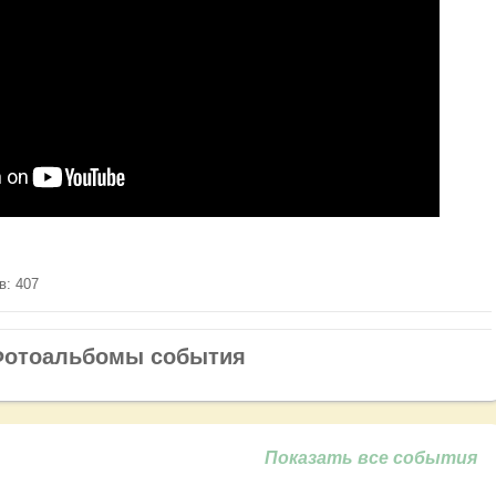
в: 407
отоальбомы события
Показать все события