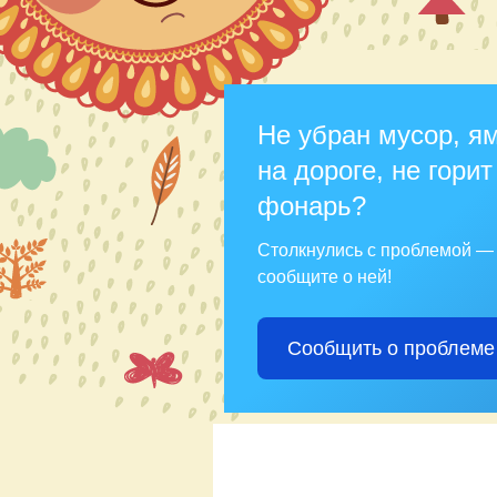
Не убран мусор, я
на дороге, не горит
фонарь?
Столкнулись с проблемой —
сообщите о ней!
Сообщить о проблеме