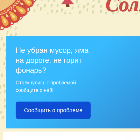
Со
Не убран мусор, яма
на дороге, не горит
фонарь?
Столкнулись с проблемой —
сообщите о ней!
Сообщить о проблеме