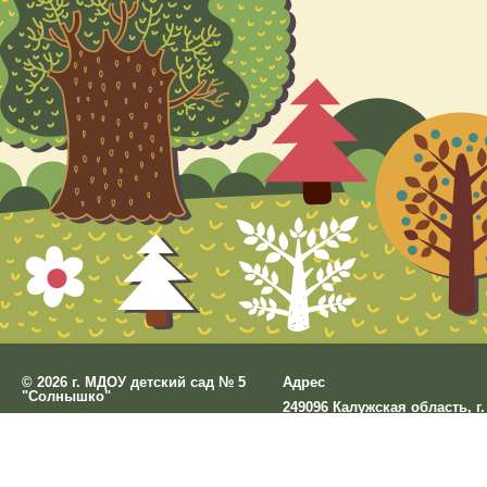
©
2026 г. МДОУ детский сад № 5
Адрес
"Солнышко"
249096 Калужская область, г.
Разработано
СофтКБ
Малоярославец, ул. Стадион
Обновления сайта
д.5
Данный сайт является официальным сайтом 
Остальные сайты учреждения 