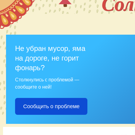
Со
Не убран мусор, яма
на дороге, не горит
фонарь?
Столкнулись с проблемой —
сообщите о ней!
Сообщить о проблеме