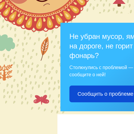
Не убран мусор, я
на дороге, не горит
фонарь?
Столкнулись с проблемой —
сообщите о ней!
Сообщить о проблеме