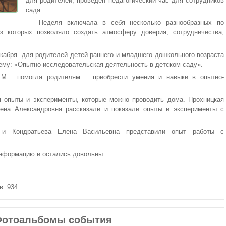
для родителей, проведен педагогический час для сотрудников
сада.
Неделя включала в себя несколько разнообразных по
з которых позволяло создать атмосферу доверия, сотрудничества,
екабря для родителей детей раннего и младшего дошкольного возраста
ему: «Опытно-исследовательская деятельность в детском саду».
Ю.М. помогла родителям приобрести умения и навыки в опытно-
м опыты и эксперименты, которые можно проводить дома. Прохницкая
ена Александровна рассказали и показали опыты и эксперименты с
а и Кондратьева Елена Васильевна представили опыт работы с
нформацию и остались довольны.
в: 934
отоальбомы события