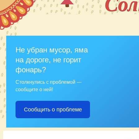
Со
Не убран мусор, яма
на дороге, не горит
фонарь?
Столкнулись с проблемой —
сообщите о ней!
Сообщить о проблеме