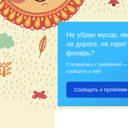
Не убран мусор, я
на дороге, не горит
фонарь?
Столкнулись с проблемой —
сообщите о ней!
Сообщить о проблеме