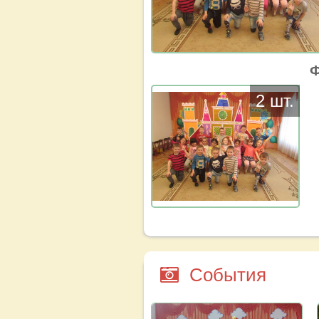
Ф
2 шт.
События