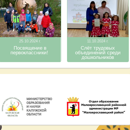
25.10.2024 г.
11.10.2024 г.
Посвящение в
Слёт трудовых
первоклассники!
объединений среди
дошкольников