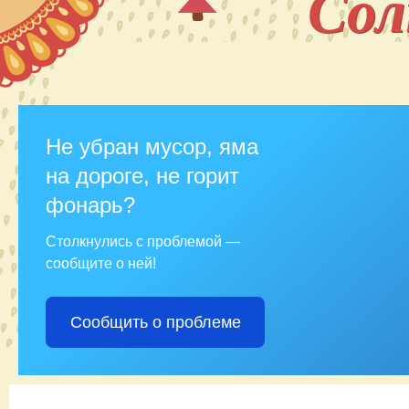
Со
Не убран мусор, яма
на дороге, не горит
фонарь?
Столкнулись с проблемой —
сообщите о ней!
Сообщить о проблеме