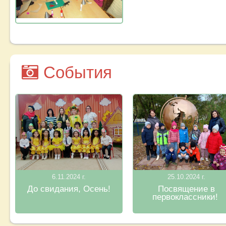
События
6.11.2024 г.
25.10.2024 г.
До свидания, Осень!
Посвящение в
первоклассники!