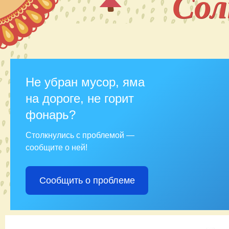
Со
Не убран мусор, яма
на дороге, не горит
фонарь?
Столкнулись с проблемой —
сообщите о ней!
Сообщить о проблеме